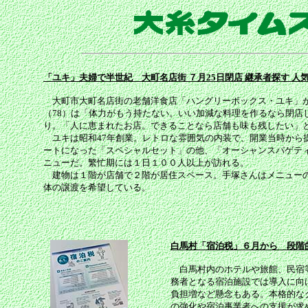
「ユキ」夫婦で半世紀 大町名店街 ７月25日閉店 継承者探す 人
大町市大町名店街の老舗洋食店「ハングリーボックス・ユキ」が
（78）は「体力がもう持たない。いい加減な料理を作るなら閉店
り。「人に恵まれたお店。できることなら店舗も味も残したい」
ユキは昭和47年創業。レトロな雰囲気の内装で、開業当時から
ートになった「スペシャルセット」の他、「オーシャンスパゲテ
ニューだ。繁忙期には１日１００人以上が訪れる。
建物は１階が店舗で２階が居住スペース。手塚さんはメニューの
体の譲渡を希望している。
白馬村「宿泊税」６月から 段階的
白馬村内のホテルや旅館、民宿等
務者となる宿泊施設では導入に向
負担増など懸念もある。本格的な
の強化や宿泊事業者への支援が求