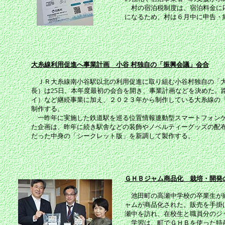
村の宿泊税制度は、宿泊料金に応
になるため、村は６月中に申告・
大糸線利用促進へ事業計画 小谷 村独自の「振興会議」会合
ＪＲ大糸線南小谷駅以北の利用促進に取り組む小谷村独自の「大
長）は25日、本年度最初の会合を開き、事業計画などを決めた。
イ）など継続事業に加え、２０２３年から制作している大糸線の
制作する。
一昨年に実施した鉄道駅を巡る位置情報連動型スマートフォンゲ
た企画は、昨年に続き駅舎などの装飾やノベルティーグッズの配
だった中身の「シークレット版」を新調して製作する。
ＧＨＢジャム商品化 栽培・開発の
池田町の高瀬中学校の卒業生が総
ャムが商品化された。販売を手掛
瀬中を訪れ、在校生と職員分のジ
学習は、町でＧＨＢを使った特産