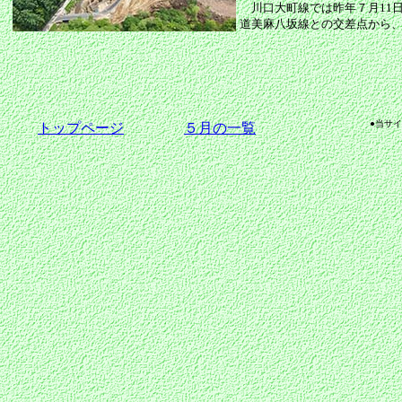
川口大町線では昨年７月11
道美麻八坂線との交差点から
●当サ
トップページ
５月の一覧