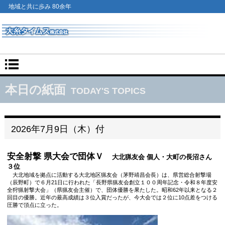
地域と共に歩み 80余年
本日の紙面
TODAY'S TOPICS
2026年7月9日（木）付
安全射撃 県大会で団体Ｖ
大北猟友会 個人・大町の長沼さん
３位
大北地域を拠点に活動する大北地区猟友会（茅野靖昌会長）は、県営総合射撃場
（辰野町）で６月21日に行われた「長野県猟友会創立１００周年記念・令和８年度安
全狩猟射撃大会」（県猟友会主催）で、団体優勝を果たした。昭和62年以来となる２
回目の優勝。近年の最高成績は３位入賞だったが、今大会では２位に10点差をつける
圧勝で頂点に立った。