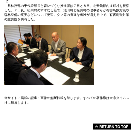
で
県林務部の千代登部長と森林づくり推進課は７日と８日、北安曇郡内４町村を視察
した。７日夜、松川村のすずむし荘で、池田町と松川村の理事者らが有害鳥獣対策や
森林整備の充実などについて要望。クマ等の身近な出没が増える中で、有害鳥獣対策
の重要性を共有した。
当サイトに掲載の記事・画像の無断転載を禁じます。すべての著作権は大糸タイムス
社に帰属します。