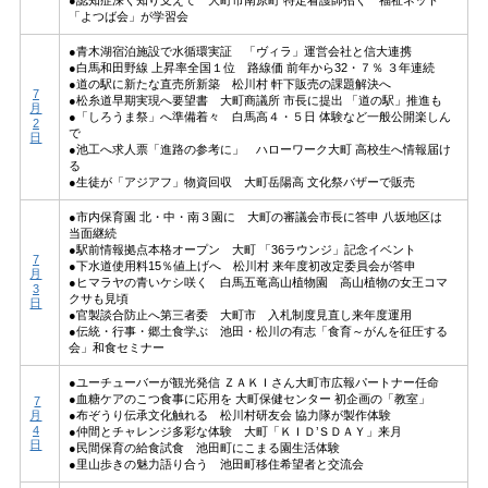
「よつば会」が学習会
●青木湖宿泊施設で水循環実証 「ヴィラ」運営会社と信大連携
●白馬和田野線 上昇率全国１位 路線価 前年から32・７％ ３年連続
●道の駅に新たな直売所新築 松川村 軒下販売の課題解決へ
7
●松糸道早期実現へ要望書 大町商議所 市長に提出 「道の駅」推進も
月
●「しろうま祭」へ準備着々 白馬高４・５日 体験など一般公開楽しん
2
で
日
●池工へ求人票「進路の参考に」 ハローワーク大町 高校生へ情報届け
る
●生徒が「アジアフ」物資回収 大町岳陽高 文化祭バザーで販売
●市内保育園 北・中・南３園に 大町の審議会市長に答申 八坂地区は
当面継続
●駅前情報拠点本格オープン 大町 「36ラウンジ」記念イベント
7
●下水道使用料15％値上げへ 松川村 来年度初改定委員会が答申
月
●ヒマラヤの青いケシ咲く 白馬五竜高山植物園 高山植物の女王コマ
3
クサも見頃
日
●官製談合防止へ第三者委 大町市 入札制度見直し来年度運用
●伝統・行事・郷土食学ぶ 池田・松川の有志「食育～がんを征圧する
会」和食セミナー
●ユーチューバーが観光発信 ＺＡＫＩさん大町市広報パートナー任命
●血糖ケアのこつ食事に応用を 大町保健センター 初企画の「教室」
7
月
●布ぞうり伝承文化触れる 松川村研友会 協力隊が製作体験
4
●仲間とチャレンジ多彩な体験 大町「ＫＩＤ’ＳＤＡＹ」来月
日
●民間保育の給食試食 池田町にこまる園生活体験
●里山歩きの魅力語り合う 池田町移住希望者と交流会