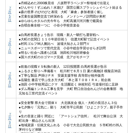
●丹精込めた2000株見頃 八坂野平ラベンダー祭地域で出迎え
●ひんやり！ずぶぬれ！水遊び 国営公園スプラッシュイベント始まる
7
月
●森の世界 のびのびと表現 大町「麻倉」参加者描く催し
5
●児童生徒国際交流で絆深める メンドシーノ訪問団が来村
日
●ゆらゆらホタルの光今年も 大町高瀬川河川敷で鑑賞会
●合唱合奏全校一つに 小谷小学校音楽会
●白馬村長選きょう告示 現職・新人一騎打ち選挙戦へ
●大町の玄関口 １１０年節目祝う 信濃大町駅で記念イベント
7
月
●村民ゴルフ96人腕比べ 波場大知さん２部門Ｖ
7
●ニュースポーツで世代交流 小谷中総合学習せせらぎ訪問
日
●明るい社会へ識者ら討議 池田松川地区研修会
●国スポ大町のロゴマーク完成 北アがモチーフ
●前進の現職ＶＳ転換の新人 12日投開票 白馬村長選が告示
●ふるさと祭りへ準備着々 松川村で８月１日 夏の風物詩 模擬店38店
7
●丁寧な製品 声掛けＰＲ 安曇支援学校 高等部が校外販売
月
●岳陽生 書店で学ぶ生き方大町 「本と茶ＴＯＢＩＲＡ」初企画
8
●池田 小中学校周辺にクマ 生活圏近く 休校対応 弓道場付近に足跡
日
●ダム再編トンネル工事を見学 大町 野口自治会れんげの会教養部 地
元知る三世代交流イベント
●安全射撃 県大会で団体Ｖ 大北猟友会 個人・大町の長沼さん３位
●七夕飾り「元気に」願う 大町市平公民館 「ひよこクラブ」親子手作
り
7
●生の音楽と踊り 間近に 「アートシェア信州」 松川で舞台公演 大
月
町出身・横山さんら出演
9
●地域資源・伝統文化ふれる 小谷で大北公民館大会 ５市町村の35人
日
茅刈りなど体験