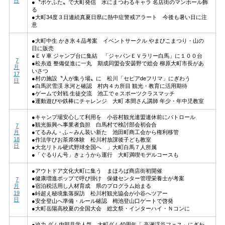
日
●〝ポケふた〟で大町発信 水にまつわるキャラ 名店街のマンホール飾
る
●大町34度３日連続真夏日県に熱中症警戒アラート 今後も暑い日に注
意
●大町中生 かき氷４品考案 イベントサークル やまびこまつり・山の
日に販売
●ＥＶ車 ジャンプ台に集結 「ジャパンＥＶラリー白馬」に１００台
7
●松糸道 整備促進に一丸 期成同盟会安曇野で総会 柳原大町市長があ
月
いさつ
17
●村の施設〝人が集う場〟に 松川「セピアdeフリマ」にぎわう
日
●白馬沢雪渓 氷河と確認 村内４カ所目 観光・教育に活用期待
●ゲームで対戦 生徒交流 池工でｅスポーツクラスマッチ
●運動遊びや鉄棒にチャレンジ 大町 本間さん講師 年少・年中児教室
●キャンプ場安心して利用を 小谷村観光連盟連休前にパトロール
●観光振興へ事業者負担 白馬村で検討部会初会合
7
月
●てるみん・ふ～みん装い新た 池田町商工会から権利移管
18
●作法学びお茶席体験 松川村放課後子ども教室
日
●大北リトル硬式野球全国へ 」大町白馬７人所属
●「ぐるりん号」きょうから運行 大町満喫モデルコースも
●アウトドア文化大町に集う まほろば商店街初開催
●健康増進ポップで呼び掛け 保健センター管理栄養士が考案
7
月
●宿泊税活用し人材育成 県のプログラム始まる
19
●峠超え秘境集落探訪 松川村観光協会が小谷へツアー
日
●安全登山へ準備・ルール確認 栂池登山口ゲートで啓発
●大町岳陽高校夏の全国大会 総文祭・インターハイ・Ｎコンに
●迫力 ダム内部見学人気 大町ダム40周年「 高瀬渓谷フェス」にぎわ