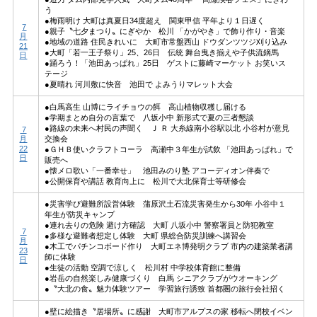
う
●梅雨明け 大町は真夏日34度超え 関東甲信 平年より１日遅く
7
●親子〝七夕まつり〟にぎやか 松川 「かがやき」で飾り作り・音楽
月
●地域の道路 住民きれいに 大町市常盤西山 ドウダンツツジ刈り込み
21
●大町「若一王子祭り」25、26日 伝統 舞台曳き揃えや子供流鏑馬
日
●踊ろう！「池田あっぱれ」25日 ゲストに藤崎マーケット お笑いス
テージ
●夏晴れ 河川敷に快音 池田で よみうりマレット大会
●白馬高生 山博にライチョウの餌 高山植物収穫し届ける
●学期まとめ自分の言葉で 八坂小中 新形式で夏の三者懇談
●路線の未来へ村民の声聞く Ｊ Ｒ 大糸線南小谷駅以北 小谷村が意見
7
月
交換会
22
●ＧＨＢ使いクラフトコーラ 高瀬中３年生が試飲 「池田あっぱれ」で
日
販売へ
●懐メロ歌い「一番幸せ」 池田みのり塾 アコーディオン伴奏で
●公開保育や講話 教育向上に 松川で大北保育士等研修会
●災害学び避難所設営体験 蒲原沢土石流災害発生から30年 小谷中１
年生が防災キャンプ
●連れ去りの危険 避け方確認 大町 八坂小中 警察署員と防犯教室
7
●多様な避難者想定し体験 大町 県総合防災訓練へ講習会
月
●木工でパチンコボード作り 大町エネ博発明クラブ 市内の建築業者講
23
師に体験
日
●生徒の活動 空調で涼しく 松川村 中学校体育館に整備
●岩岳の自然楽しみ健康づくり 白馬 シニアクラブがウオーキング
●〝大北の食〟魅力体験ツアー 学習旅行誘致 首都圏の旅行会社招く
●壁に絵描き〝居場所〟に感謝 大町市アルプスの家 移転へ閉校イベン