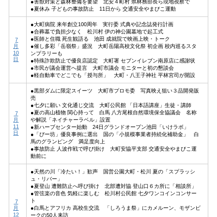
●害獣対策と森林整備を要望 北安４町村 県林務部長ら現地視察で
●夏休み 子どもの事故防止 11日から 交通安全やまびこ運動
●大町病院 来年創立100周年 実行委 式典や記念誌発行計画
●合葬墓で負担少なく 松川村 伊の神公園墓地で起工式
●医師と住職 死生観語る 池田 成就院で映画上映・トーク
7
月
●催し多彩「岳嶺祭」盛況 大町岳陽高校文化祭 初企画 校内巡るスタ
10
ンプラリーも
日
●特殊詐欺防止で優良店認定 大町署 セブンイレブン南原店に感謝状
●市民が議会運営へ提言 大町市議会 モニターと初の懇談会
●軽自動車でどこでも「授与所」 大町・八王子神社 平林宮司が開設
●黒部ダムに限定スイーツ 大町市プロモ委 写真映え狙い３品開発販
売
●七夕に願い 文化通じ交流 大町公民館 「日本語講座」生徒・講師
●夏の高山植物 関心持って 白馬 八方尾根自然環境保全協議会 名称
7
月
や解説「ネイチャーラベル」設置
11
●新ハーブセンター始動 24日グランドオープン池田「いけラボ」
日
●「ぴー坊」優良事例に選出 国の「小規模事業者持続化補助金」 白
馬のグランピング 満足度向上
●事故防止 人波作戦で呼び掛け 大町安協平支部 交通安全やまびこ運
動前に
●天然の川「冷たい！」歓声 国営公園大町・松川 夏の「スプラッシ
ュ・リバー」
●夏登山 遭難防止へ呼び掛け 北部遭対協 登山口６カ所に「相談所」
●管弦楽の音色 気軽に楽しむ 松川村公民館 七夕ワンコインコンサー
ト
7
月
●白馬とアフリカ 高校生交流 「しろうま祭」にカメルーン、モザンビ
12
ークの50人来訪