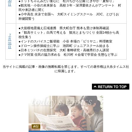
30
●トットちゃんみたい童心に 松川ちひろ公園 にぎやか「夏祭り」
日
●観光地・小谷の未来探る 高校３年・深澤愛依さんがアンケート 村
民や来訪者に聞く
●小中高生 水泳で全国へ 大町スイミングスクール JOC、とびうお
杯健闘誓う
●大規模地震備え広域連携 県大町合庁 熊本も受け体制再確認
●「観高サミット」白馬で考える 観光とまちづくり 全国14校から高
7
校生集う
月
●インドのスパイスご飯堪能 小谷 本場の「ビリヤニ」料理教室
31
●ドローン操作操縦士に学ぶ 池田町 ジュニアスクール始まる
日
●日本ミツバチの生態探究 大町 養蜂研究・高橋秀行さん講習
●クマ対策 住民の協力求める 松川村 ４会場で学習会 生態など学ぶ
当サイトに掲載の記事・画像の無断転載を禁じます。すべての著作権は大糸タイムス社
に帰属します。