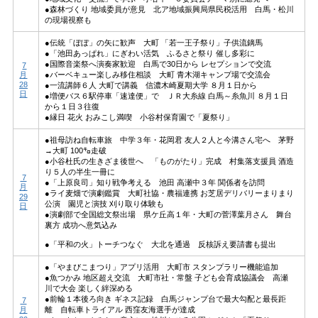
●森林づくり 地域委員が意見 北ア地域振興局県民税活用 白馬・松川
の現場視察も
●伝統「ぼぼ」の矢に歓声 大町 「若一王子祭り」子供流鏑馬
●「池田あっぱれ」にぎわい活気 ふるさと祭り 催し多彩に
●国際音楽祭へ演奏家歓迎 白馬で30日から レセプションで交流
7
月
●バーベキュー楽しみ移住相談 大町 青木湖キャンプ場で交流会
28
●一流講師６人 大町で講義 信濃木崎夏期大学 ８月１日から
日
●増便バス６駅停車「速達便」で ＪＲ大糸線 白馬～糸魚川 ８月１日
から１日３往復
●縁日 花火 おみこし満喫 小谷村保育園で「夏祭り」
●祖母訪ね自転車旅 中学３年・花岡君 友人２人と今溝さん宅へ 茅野
→大町 100㌔走破
●小谷杜氏の生きざま後世へ 「ものがたり」完成 村集落支援員 酒造
り５人の半生一冊に
7
●「上原良司」知り戦争考える 池田 高瀬中３年 関係者を訪問
月
●ライ麦畑で演劇鑑賞 大町社協・農福連携 お芝居デリバリーまりまり
29
公演 園児と演技 刈り取り体験も
日
●演劇部で全国総文祭出場 県ケ丘高１年・大町の菅澤葉月さん 舞台
裏方 成功へ意気込み
●「平和の火」トーチつなぐ 大北を通過 反核訴え要請書も提出
●「やまびこまつり」アプリ活用 大町市 スタンプラリー機能追加
●魚つかみ 地区超え交流 大町市社・常盤 子ども会育成協議会 高瀬
川で大会 楽しく絆深める
●前輪１本後ろ向き ギネス記録 白馬ジャンプ台で最大勾配と最長距
7
月
離 自転車トライアル 西窪友海選手が達成