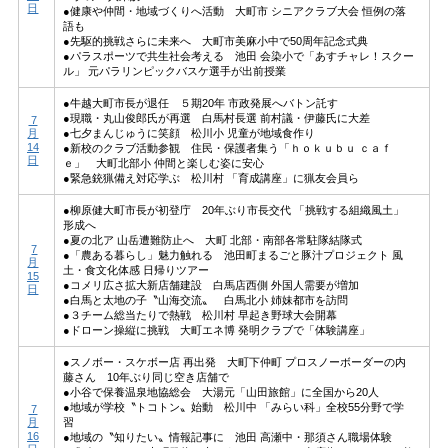
日
●健康や仲間・地域づくりへ活動 大町市 シニアクラブ大会 恒例の落
語も
●先駆的挑戦さらに未来へ 大町市美麻小中で50周年記念式典
●パラスポーツで共生社会考える 池田 会染小で「あすチャレ！スクー
ル」 元パラリンピックバスケ選手が出前授業
●牛越大町市長が退任 ５期20年 市政発展へバトン託す
●現職・丸山俊郎氏が再選 白馬村長選 前村議・伊藤氏に大差
7
月
●七夕まんじゅうに笑顔 松川小 児童が地域食作り
14
●新校のクラブ活動参観 住民・保護者集う「ｈｏｋｕｂｕ ｃａｆ
日
ｅ」 大町北部小 仲間と楽しむ姿に安心
●緊急銃猟備え対応学ぶ 松川村 「育成講座」に猟友会員ら
●柳原健大町市長が初登庁 20年ぶり市長交代 「挑戦する組織風土」
形成へ
●夏の北ア 山岳遭難防止へ 大町 北部・南部各常駐隊結隊式
7
●「農ある暮らし」魅力触れる 池田町まるごと豚汁プロジェクト 風
月
土・食文化体感 日帰りツアー
15
●コメリ広さ拡大新店舗建設 白馬店西側 外国人需要が増加
日
●白馬と太地の子〝山海交流〟 白馬北小 姉妹都市を訪問
●３チーム総当たりで熱戦 松川村 早起き野球大会開幕
●ドローン操縦に挑戦 大町エネ博 発明クラブで「体験講座」
●スノボー・スケボー店 再出発 大町下仲町 プロスノーボーダーの内
藤さん 10年ぶり同じ空き店舗で
●小谷で保養温泉地協総会 大湯元「山田旅館」に全国から20人
●地域が学校〝トコトン〟始動 松川中 「みらい科」全校55分野で学
7
月
習
16
●地域の〝知りたい〟情報記事に 池田 高瀬中・那須さん職場体験