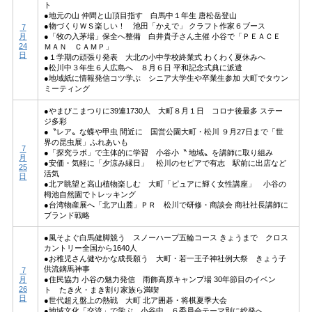
ト
●地元の山 仲間と山頂目指す 白馬中１年生 唐松岳登山
●物づくりＷＳ楽しい！ 池田「かえで」 クラフト作家６ブース
7
月
●「牧の入茅場」保全へ整備 白井貴子さん主催 小谷で「ＰＥＡＣＥ
24
ＭＡＮ ＣＡＭＰ」
日
●１学期の頑張り発表 大北の小中学校終業式 わくわく夏休みへ
●松川中３年生６人広島へ ８月６日 平和記念式典に派遣
●地域紙に情報発信コツ学ぶ シニア大学生や卒業生参加 大町でタウン
ミーティング
●やまびこまつりに39連1730人 大町８月１日 コロナ後最多 ステー
ジ多彩
●〝レア〟な蝶や甲虫 間近に 国営公園大町・松川 ９月27日まで「世
界の昆虫展」ふれあいも
7
●「探究ラボ」で主体的に学習 小谷小〝 地域〟を講師に取り組み
月
●安価・気軽に「夕涼み縁日」 松川のセピアで有志 駅前に出店など
25
活気
日
●北ア眺望と高山植物楽しむ 大町「ピュアに輝く女性講座」 小谷の
栂池自然園でトレッキング
●台湾物産展へ「北ア山麓」ＰＲ 松川で研修・商談会 商社社長講師に
ブランド戦略
●風そよぐ白馬健脚競う スノーハープ五輪コース きょうまで クロス
カントリー全国から1640人
●お稚児さん健やかな成長願う 大町・若一王子神社例大祭 きょう子
供流鏑馬神事
7
月
●住民協力 小谷の魅力発信 雨飾高原キャンプ場 30年節目のイベン
26
ト たき火・まき割り家族ら満喫
日
●世代超え盤上の熱戦 大町 北ア囲碁・将棋夏季大会
●地域文化「交流」で学ぶ 小谷中 ６委員会テーマ別に総発へ