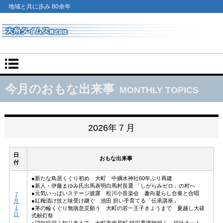
地域と共に歩み 80余年
今月のおもな出来事
MONTHLY TOPICS
2026年７月
日
おもな出来事
付
●新たな鳥居くぐり初め 大町 中綱水神社60年ぶり再建
●新人・伊藤まゆみ氏出馬表明白馬村長選 「しがらみゼロ」の村へ
●元気いっぱいステージ披露 松川小音楽会 趣向凝らし合奏と合唱
7
月
●紅梅漬け技と味受け継ぐ 池田 担い手育てる「伝承講座」
1
●茅の輪くぐり無病息災願う 大町の若一王子きょうまで 夏越し大祓
日
式献灯祭
●認知症深く知り支えて 大町市南原町 特定看護師招く 福祉ネット