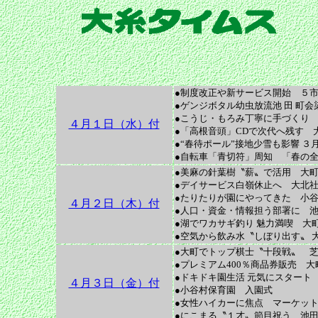
2
●制度改正や新サービス開始 ５市
●ゲンジボタル幼虫放流池 田 町会
●こうじ・もろみ丁寧に手づくり
４月１日（水）付
●「高根音頭」CDで次代へ残す 
●“春待ポール”接地少雪も影響 ３
●自転車「青切符」周知 「春の全
●美麻の針葉樹〝薪〟で活用 大町
●デイサービス白嶺休止へ 大北
●たりたりが園にやってきた 小
４月２日（木）付
●人口・資金・情報担う部署に 池
●湖でワカサギ釣り 魅力満喫 大町
●空気から飲み水〝しぼり出す〟 
●大町でトップ棋士〝十段戦〟 芝
●プレミアム400％商品券販売 大
●ドキドキ園生活 元気にスタート
４月３日（金）付
●小谷村保育園 入園式
●女性ハイカーに焦点 マーケットや
●にこまる〝１才〟節目祝う 池田 