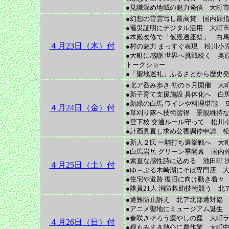
●見識深め地域の魅力発信 大町市
●幻想の雷雲写し最高賞 国内屈
●罹災証明にデジタル活用 大町市
●本殿改修で「仮殿遷座祭」 白馬
４月23日（木）付
●村の魅力 まっすぐ表現 松川小
●大町に感謝 世界へ挑戦続く 奥
トークショー
●「聖地巡礼」ふるさとから歴史発
●北ア呑み歩き 初の５月開催 大町
●新子育て支援施設 具体化へ 白
●新緑の白馬 ワインや料理堪能 
４月24日（金）付
●草刈り隊へ技術習得 景観維持な
●登下校 交通ルール守って 松川小
●計画見直し求め公害調停申請 松
●新人２氏 一騎打ち選挙戦へ 大町
●白馬岩岳 グリーン季開幕 国内
●素直な感性詩に込める 池田町 
４月25日（土）付
●ゆ～ぷる木崎湖にそば専門店 大
●住宅や道路 復旧に向け動き着々
●隊員21人 消防救助技術競う 北
●遭難防止訴え 北ア北部遭対協
●アニメ聖地にミュージアム誕生
●春咲きそろう癒やしの庭 大町ラ
４月26日（日）付
●種もみまき熱心に農作業 大町中