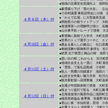
●地域の交通安全意識向上 池田松
●豪雪掘り下げ「雪の大谷」 立山
●小谷村議選 事前説明会に10派 
●「かえで広場」に大型遊具完成 
４月９日（木）付
●閉校西小の桜ライトアップ 大町
●発達障害への理解呼び掛け 岳陽
●山火事予防 パレードで啓発 大
●希望胸に新校で入学式 大町北
●世界のトップ選手コーチに エイ
４月10日（金）付
●農ある暮らしの拠点に 社口原
●奉納演舞や新御朱印 参拝を 松川
●絶景 北ア残雪と鵜山の桜 池田 
●思い出の桜 これからも 旧大町
●地域社会支える一員に 大町 新
●「雪室」で返礼品熟成 小谷村
４月11日（土）付
●歌人・岡麓の功績遺す 池田の「
●山好き女性集い魅力共有 松川
●観光客歓迎へ花壇整備 大町温泉
●交通少年団新体制で啓発 大町安
●桜まつり提灯で彩る 大町公園 事
●北海道放浪の風景作品に池田町立
４月12日（日）付
●穂高美術協会 春季展 安曇野 研
●里山に春「水仙街道」見頃 小谷
●今季スタート 成長誓う 大町ＦＣ 