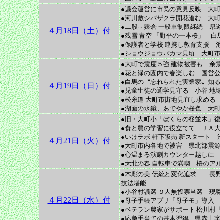
●議会運営に市民の意見反映 大町
●河川敷シバザクラ開花進む 大
●二股～猿倉 一般車制限継続 県道
４月18日（土）付
●残雪 青空 「野平の一本桜」 白
●保護者と学校 連携し教育支援 
●ショウジョウバカマ見頃 大町市
●大町で震度５強 建物被害も 余震
●花と緑の園内で春楽しむ 国営公
●白馬の〝忘れられた実業家〟知る
４月19日（日）付
●児童生徒の通学見守る 小谷 地
●松糸道 大町市街地見直し求める
●湖面の水鏡、あでやか桜色 大町
●旧・大町小「ぼくらの桜並木」復
●食と農の学習に役立てて ＪＡ大
●いけラボ 軒下販売 新スタート
４月21日（火）付
●大町市内各地で被害 県北部震源
●心温まる演劇カウンター越しに
●大北の春 自転車で満喫 桜のア
●木彫の美 伝統と変化追求 長野
技法堪能
●小谷村議選 ９人無投票当選 現
４月22日（水）付
●母子手帳アプリ「母子モ」導入
●ベテラン農家がサポート 松川村
●応急手当ての基本習得 県赤十字