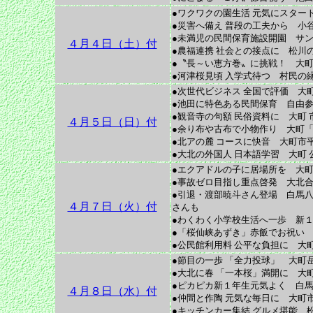
●ワクワクの園生活 元気にスター
●災害へ備え 普段の工夫から 小
●未満児の民間保育施設開園 サン
４月４日（土）付
●農福連携 社会との接点に 松
●〝長～い恵方巻〟に挑戦！ 大町
●河津桜見頃 入学式待つ 村民の
●次世代ビジネス 全国で評価 大
●池田に特色ある民間保育 自由参
●観音寺の句額 民俗資料に 大町
４月５日（日）付
●余り布や古布で小物作り 大町
●北アの麓 コースに快音 大町市
●大北の外国人 日本語学習 大町
●エクアドルの子に居場所を 大町
●事故ゼロ目指し重点啓発 大北合
●引退・渡部暁斗さん登場 白馬八
４月７日（火）付
さんも
●わくわく小学校生活へ一歩 新１
●「桜仙峡あずき」赤飯でお祝い 
●公民館利用料 公平な負担に 大
●節目の一歩 「全力投球」 大町
●大北に春 「一本桜」満開に 大
●ピカピカ新１年生元気よく 白馬
４月８日（水）付
●仲間と作陶 元気な毎日に 大町市
●キッチンカー集結 グルメ堪能 