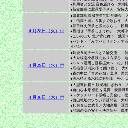
●利用者と交流 音色届ける 大町
●新支部長に北澤愛子さん 安協
●県北部地震 被災住宅に見舞金 
●「信濃の国」６番まで歌おう 
●節目終え伝承と拡大さらに 松川
４月28日（火）付
●目指せ〝手前しょうゆ〟 大町中
●こいのぼり 北ア背に舞う 池田 
●バンド・「みずパビリオン」で活
イベント
●鈴鹿８耐チームと２輪交流 「
●大糸線南小谷以北あり方探る 地
●ＳＮＳ活用し誘客拡大へ 松川村
４月29日（水）付
●高根音頭 桜の下で踊り祝う 大
●森の中に「青の花畑」出現 国営
●酒米植える水鏡に有明山 松川 
●大型連休初日 観光地にぎわう 大
●自由な木彫 個性を発揮 安曇野
●スケッチロード拡幅し安全に 松
４月30日（木）付
●西山城址のツツジ群落開花 大町
●10月９日に式典と大物産展 運営
●地域の安心安全へ決意新た 白